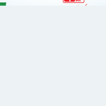
رکت پارس‌جهد، شرکت مادر هلدینگ صنعتی و
اقتصادی پارس‌جهد
ایستاده‌ایم،
با ما در ارتباط باشید
info [at] parsjahd [dot] com
۰۲۱-۸۸۶۰۱۰۲۴-۸
۰۲۱-۸۸۰۳۴۵۵۵
دفتر مرکزی: تهران، خیابان ملاصـدرا،
خیابان شیرازی‌شمالی، کوچه کاج، پلاک ۱۲