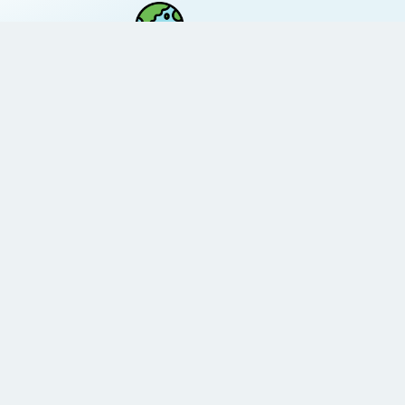
ش
حافظ محیط زیست
دسترسی سریع
درباره سازمان
خانه
درباره ما
محصولات
اخبار
راهکارها
رویدادها
خدمات
تاریخچه
صنایع
ماموریت و ارزش‌ها