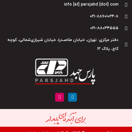
info [at] parsjahd [dot] com
۰۲۱-۸۸۶۰۱۰۲۴-۸
۰۲۱-۸۸۰۳۴۵۵۵
دفتر مرکزی: تهران، خیابان ملاصـدرا، خیابان شیرازی‌شمالی، کوچه
کاج، پلاک ۱۲
I
L
n
i
s
n
t
k
a
e
g
d
r
i
a
n
m