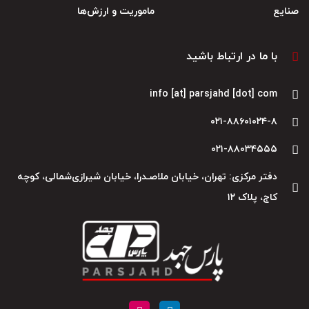
صنایع
ماموریت و ارزش‌ها
با ما در ارتباط باشید
info [at] parsjahd [dot] com
۰۲۱-۸۸۶۰۱۰۲۴-۸
۰۲۱-۸۸۰۳۴۵۵۵
دفتر مرکزی: تهران، خیابان ملاصـدرا، خیابان شیرازی‌شمالی، کوچه
کاج، پلاک ۱۲
I
L
n
i
s
n