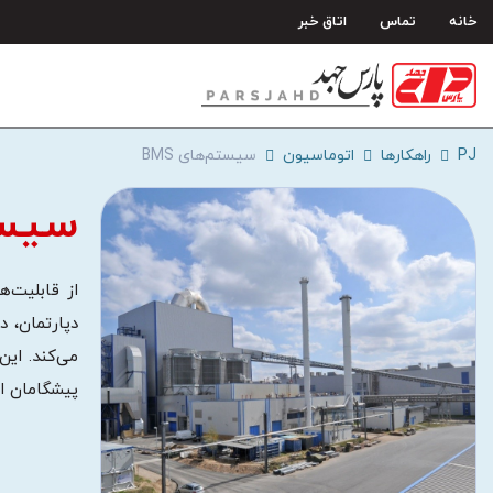
رش
خانه
تماس
اتاق خبر
ه
حتوا
PJ
راهکارها
اتوماسیون
سیستم‌های BMS
سیستم
می‌کند. این
پیشگامان ای