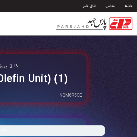
رش
خانه
تماس
اتاق خبر
ه
حتوا
PJ
پروژه
efin Unit) (1)
NQM6R5CE
ound