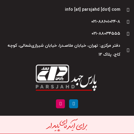
info [at] parsjahd [dot] com
۰۲۱-۸۸۶۰۱۰۲۴-۸
۰۲۱-۸۸۰۳۴۵۵۵
دفتر مرکزی: تهران، خیابان ملاصـدرا، خیابان شیرازی‌شمالی، کوچه
کاج، پلاک ۱۲
I
L
n
i
s
n
t
k
a
e
g
d
r
i
a
n
m