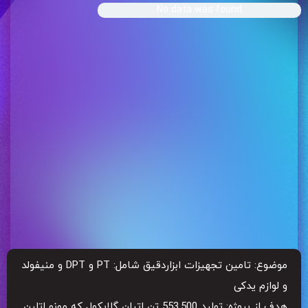
No data was found
موضوع: تامین تجهیزات ابزاردقیق شامل: PT و DPT و منیفولد
و لوازم یدکی
هدف از پروژه: تولید 553.500 تن اتیلن گلایکول که مونو اتلین