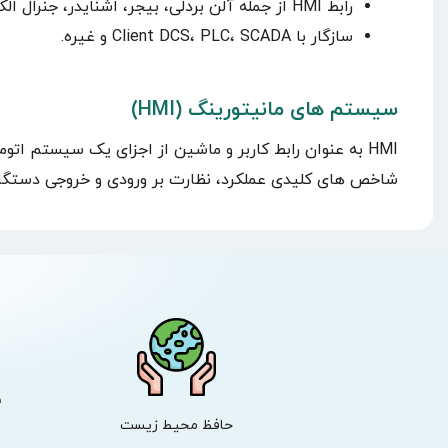
رابط HMI از جمله آلن بردلی، بیجر، اشنایدر، جنرال الکتریک، امرون، شیر قرمز
سازگار با Client DCS، PLC، SCADA و غیره.
سیستم های مانیتورینگ (HMI)
HMI به عنوان رابط کاربر و ماشین از اجزای یک سیستم ا
شاخص های کلیدی عملکرد، نظارت بر ورودی و خروجی دستگاه
ش
حافظ محیط زیست