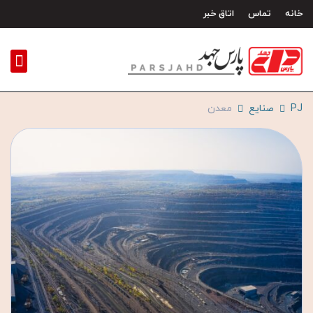
رش
خانه
تماس
اتاق خبر
ه
حتوا
PJ
صنایع
معدن