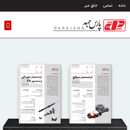
رش
خانه
تماس
اتاق خبر
ه
حتوا