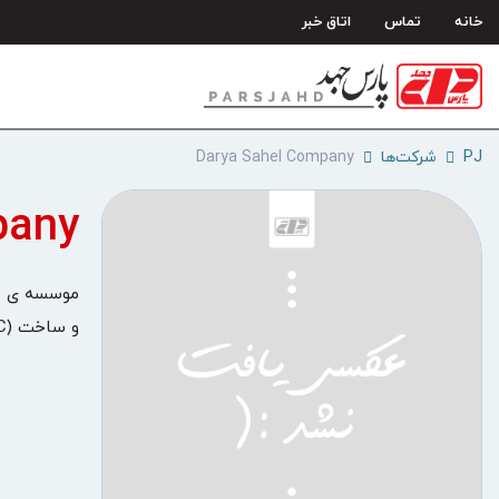
رش
خانه
تماس
اتاق خبر
ه
حتوا
PJ
شرکت‌ها
Darya Sahel Company
pany
موسسه ی دری
و ساخت (EPC)) می باشد.