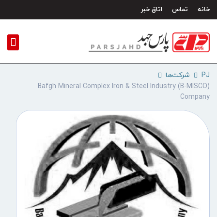
رش
خانه
تماس
اتاق خبر
ه
حتوا
PJ
شرکت‌ها
(B-MISCO) Bafgh Mineral Complex Iron & Steel Industry
Company