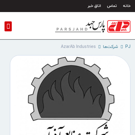
رش
خانه
تماس
اتاق خبر
ه
حتوا
PJ
شرکت‌ها
AzarAb Industries